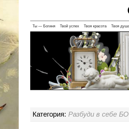
Skip
Ты — Богиня
Твой успех
Твоя красота
Твоя душ
to
content
Категория:
Разбуди в себе Б