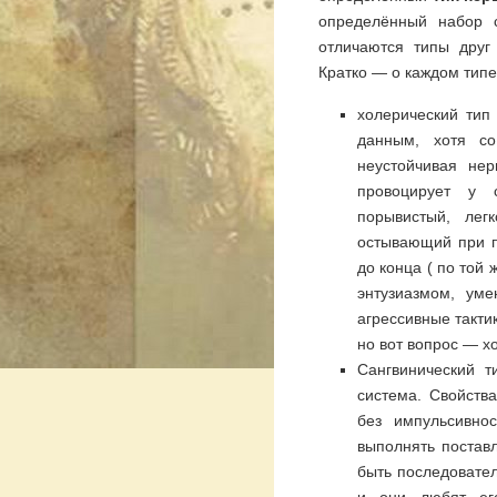
определённый набор с
отличаются типы друг
Кратко — о каждом типе
холерический тип
данным, хотя со
неустойчивая не
провоцирует у 
порывистый, ле
остывающий при п
до конца ( по той
энтузиазмом, ум
агрессивные такти
но вот вопрос — хо
Сангвинический т
система. Свойств
без импульсивно
выполнять поставл
быть последовате
и они любят его