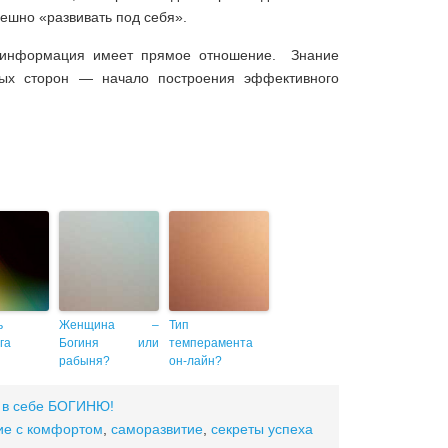
пешно «развивать под себя».
 информация имеет прямое отношение. Знание
бых сторон — начало построения эффективного
ь
Женщина –
Тип
га
Богиня или
темперамента
рабыня?
он-лайн?
 в себе БОГИНЮ!
ие с комфортом
,
саморазвитие
,
секреты успеха