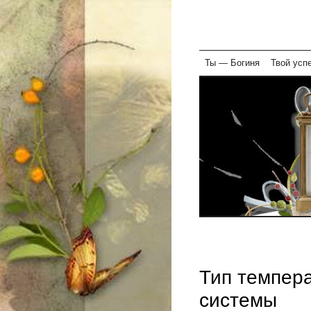
Skip
Ты — Богиня
Твой усп
to
content
Тип темпера
системы