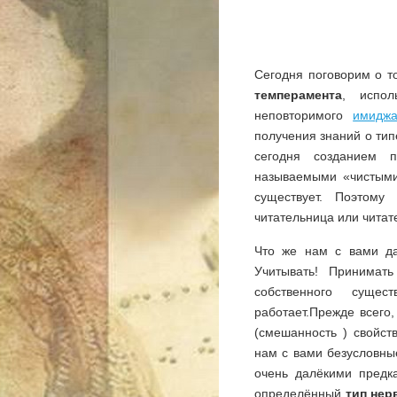
Сегодня поговорим о т
темперамента
, испол
неповторимого
имидж
получения знаний о тип
сегодня созданием 
называемыми «чистым
существует. Поэтом
читательница или читат
Что же нам с вами д
Учитывать! Принимат
собственного суще
работает.Прежде всего
(смешанность ) свойст
нам с вами безусловн
очень далёкими предка
определённый
тип нер