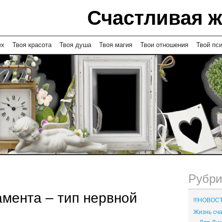
Счастливая 
ех
Твоя красота
Твоя душа
Твоя магия
Твои отношения
Твой пс
Рубри
мента – тип нервной
!!!НОВОСТ
Жизнь с