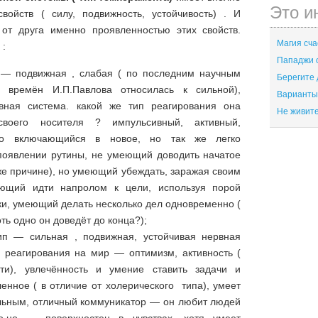
Это и
войств ( силу, подвижность, устойчивость) . И
 от друга именно проявленностью этих свойств.
Магия сча
 :
Пападжи о
 — подвижная , слабая ( по последним научным
Берегите 
 времён И.П.Павлова относилась к сильной),
Варианты 
рвная система. какой же тип реагирования она
Не живите
своего носителя ? импульсивный, активный,
гко включающийся в новое, но так же легко
оявлении рутины, не умеющий доводить начатое
 же причине), но умеющий убеждать, заражая своим
еющий идти напролом к цели, используя порой
ки, умеющий делать несколько дел одновременно (
ть одно он доведёт до конца?);
ип — сильная , подвижная, устойчивая нервная
а реагирования на мир — оптимизм, активность (
сти), увлечённость и умение ставить задачи и
енное ( в отличие от холерического типа), умеет
льным, отличный коммуникатор — он любит людей
,но — поверхностен в чувствах, хотя умеет