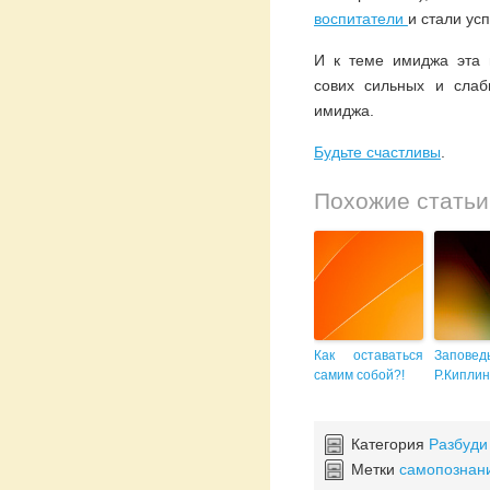
воспитатели
и стали ус
И к теме имиджа эта
сових сильных и сла
имиджа.
Будьте счастливы
.
Похожие статьи
Как оставаться
Заповед
самим собой?!
Р.Киплин
Категория
Разбуди
Метки
самопознан