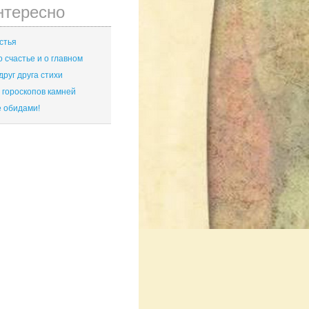
нтересно
стья
 счастье и о главном
друг друга стихи
гороскопов камней
 обидами!