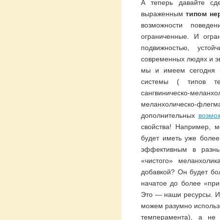
А теперь давайте сд
выраженным
типом не
возможности поведе
ограниченные. И огра
подвижностью, усто
современных людях и эв
мы и имеем сегодня 
системы ( типов тем
сангвиническо-мелан
меланхолическо-флегм
дополнительных
возмо
свойства! Например, 
будет иметь уже боле
эффективным в разны
«чистого» меланхоли
добавкой? Он будет бо
начатое до более «при
Это — наши ресурсы. И 
можем разумно использ
темперамента), а не 