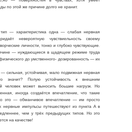
ды по этой же причине долго не хранит.
 тип — характеристика одна — слабая нервная
ридаёт невероятную чувствиельность своему
ворческие личности, тонко и глубоко чувствующие.
ричине — нуждающиеся в щадящем режиме труда
физического до умственного- дозированность — их
 — сильная, устойчивая, мало подвижная нервная
то значит? Полую устойчивость к внешним
ой человек может выносить боьшие нагрузк. Но
нная, иногда создаётся впечатление, что такие
Но это — обманчивое впечатление — им просто
 нервные импульсы путешествуют из пункта А в
медленнее, чем у трёх предыдущих типов. Но это
тся на качестве!