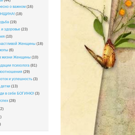
ши
(44)
есно о важном
(16)
ЕНЩИНА!
(18)
удьба
(19)
 и здоровье
(23)
рия
(10)
счастливой Женщины
(18)
копы
(6)
в жизни Женщины
(10)
дации психолога
(81)
моотношения
(29)
оток и успешность
(3)
детки
(13)
ди в себе БОГИНЮ!
(3)
успех
(28)
2)
)
)