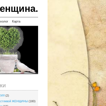
женщина.
ихолог
Карта
ки
И!!!
(2)
частливой ЖЕНЩИНЫ
(180)