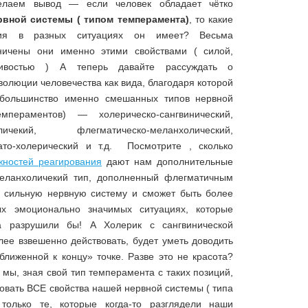
елаем вывод — если человек обладает чётко
рвной системы ( типом темперамента)
, то какие
ния в разных ситуациях он имеет? Весьма
ничены они именно этими свойствами ( силой,
йчивостью ) А теперь давайте рассуждать о
олюции человечества как вида, благодаря которой
большинство именно смешанных типов нервной
пераментов) — холерическо-сангвинический,
холичекий, флегматическо-меланхолический,
ато-холерический и т.д. Посмотрите , сколько
жностей реагирования
дают нам дополнительные
меланхоличекий тип, дополненный флегматичным
е сильную нервную систему и сможет быть более
х эмоционально значимых ситуациях, которые
ка разрушили бы! А Холерик с сангвинической
лее взвешенно действовать, будет уметь доводить
ближенной к концу» точке. Разве это не красота?
мы, зная свой тип темперамента с таких позиций,
овать ВСЕ свойства нашей нервной системы ( типа
только те, которые когда-то разглядели наши