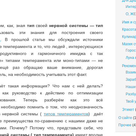
Для Ду
Интер
О, Ж
Имя и с
ом, как, зная
тип
своей
нервной системы — тип
Красота
ьзовать эти знания для построения своего
Кулина
а
. В прошлой статье мы обсуждали источники
Магия 
е темперамента и то, что людей , интересующихся
Горос
продуктивного и гармоничного имиджа с так
Луна 
и» типами темперамента или моно-типами — не
Рекомен
у ещё раз обращаю ваше внимание, дорогая
Взаи
ель, на необходимость учитывать этот факт.
Зараб
аёт такая информация? Что нам с ней делать?
Наши 
ь как руководство к действию по оптимизации
Разбу
ствования. Теперь разберём как это всё
Твой 
, необходимо помнить о том, что неоднозначность
Этикет
(
в нервной системы (
типов темпераментов
) даёт
О сайте
(1
ые преимущества по-сравнению с нашими даже не
Прочее
(4
ми. Почему? Потому что, представьте себе, что
вной системы ( тип темперамента)
имеет вполне