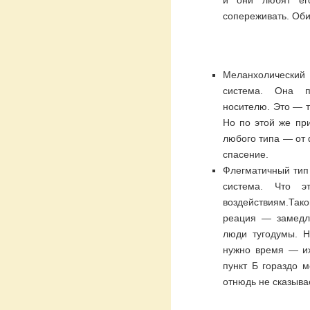
сопереживать. Оби
Меланхолический
система. Она п
носителю. Это — т
Но по этой же п
любого типа — от 
спасение.
Флегматичный тип
система. Что э
воздействиям.Так
реация — замедле
люди тугодумы. 
нужно время — их
пункт Б гораздо 
отнюдь не сказывае