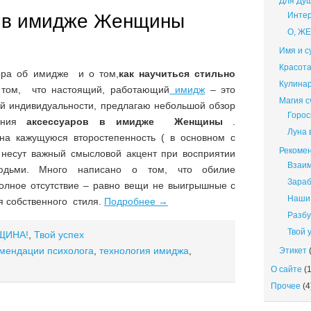
Для Ду
 в имидже Женщины
Интер
О, Ж
Имя и с
Красота
ора об имидже и о том,
как научиться стильно
Кулина
о том, что настоящий, работающий
имидж
– это
Магия 
й индивидуальности, предлагаю небольшой обзор
Горос
вания
аксессуаров в имидже Женщины
.
Луна 
 на кажущуюся второстепенность ( в основном с
Рекомен
 несут важный смысловой акцент при восприятии
Взаи
дьми. Много написано о том, что обилие
Зараб
 полное отсутствие – равно вещи не выигрышные с
Наши 
я собственного стиля.
Подробнее
→
Разбу
Твой 
ЩИНА!
,
Твой успех
мендации психолога
,
технология имиджа
,
Этикет
(
О сайте
(1
Прочее
(4