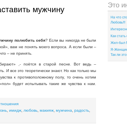
Это и
аставить мужчину
На что сп
Любовь!!!
Интересно
Как стать
ужчину полюбить себя
? Если вы никогда не были
Жил-был 
ой», вам не понять моего вопроса. А если были –
Я-Женщина
что – не принять.
Так ли эт
ирают» ,- поётся в старой песне. Вот ведь –
ь. И все это теоретически знают. Но как только мы
увства к противоположному полу, то очень хотим
 «пол» будет испытывать такие же чувства к нам.
отношения
изнь
,
имидж
,
любовь
,
макияж
,
мужчина
,
радость
,