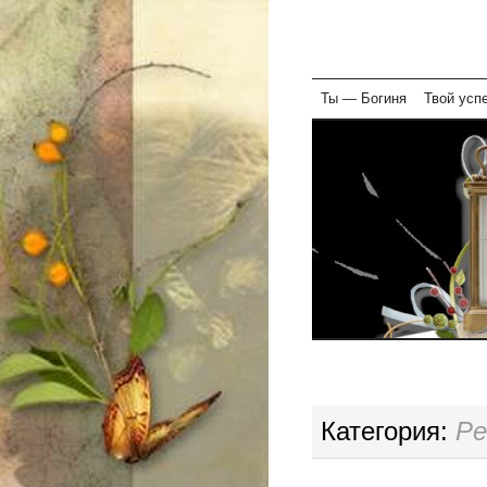
Skip
Ты — Богиня
Твой усп
to
content
Категория:
Ре