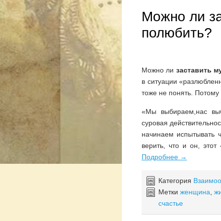
Можно ли з
полюбить?
Можно ли
заставить м
в ситуации «разлюбленн
тоже не понять. Потому 
«Мы выбираем,нас выб
суровая действительност
начинаем испытывать ч
верить, что и он, этот
Подробнее
→
Категория
Взаимо
Метки
женщина
,
ж
счастье