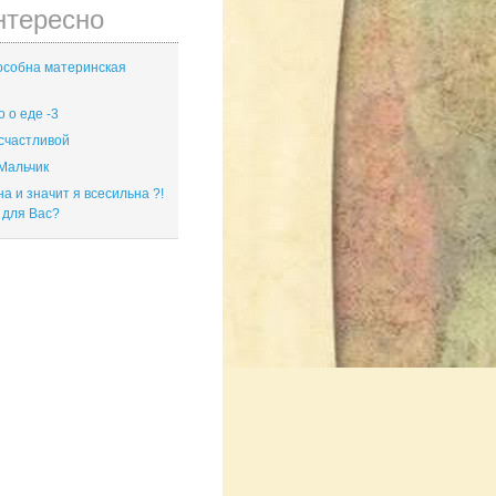
нтересно
особна материнская
 о еде -3
 счастливой
Мальчик
 и значит я всесильна ?!
о для Вас?