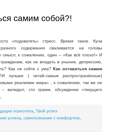
ься самим собой?!
осто «подхватить» стресс. Время такое. Куча
разного содержания сваливается на головы
о смысл, к сожалению, один – «Как всё плохо!» И
 гражданам, как не впадать в уныние, депрессию,
ать? Как не сойти с ума?
Как оставаться самим
х?И лучшие ( читай-самые распространённые)
овыми реалиями мира» , к сожалению, так же не
 – валидол, сто грамм, обсуждение «текущего
→
дации психолога
,
Твой успех
ник успеха
,
самопознание с комфортом
,