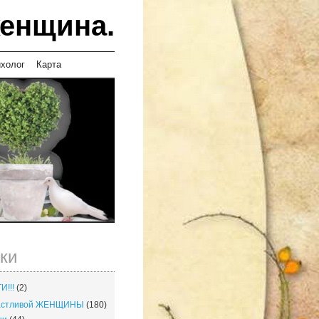
женщина.
ихолог
Карта
ки
И!!!
(2)
частливой ЖЕНЩИНЫ
(180)