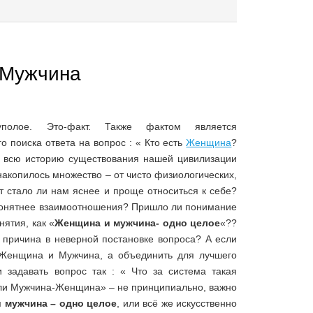
 Мужчина
вуполое. Это-факт. Также фактом является
о поиска ответа на вопрос : « Кто есть
Женщина
?
а всю историю существования нашей цивилизации
 накопилось множество – от чисто физиологических,
т стало ли нам яснее и проще относиться к себе?
понятнее взаимоотношения? Пришло ли понимание
нятия, как «
Женщина и мужчина- одно целое
«??
т причина в неверной постановке вопроса? А если
 Женщина и Мужчина, а объединить для лучшего
 задавать вопрос так : « Что за система такая
ли Мужчина-Женщина» – не принципиально, важно
 мужчина – одно целое
, или всё же искусственно