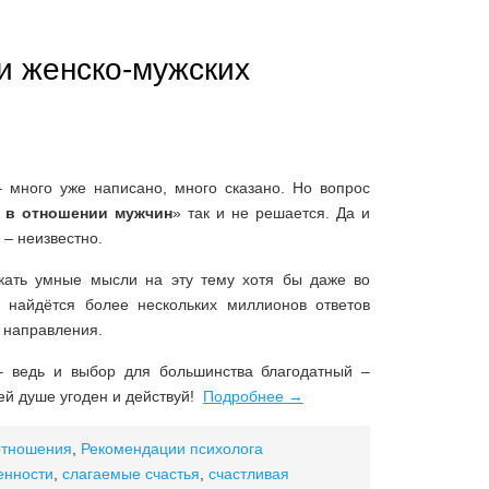
и женско-мужских
много уже написано, много сказано. Но вопрос
я в отношении мужчин
» так и не решается. Да и
 – неизвестно.
кать умные мысли на эту тему хотя бы даже во
о найдётся более нескольких миллионов ответов
 направления.
– ведь и выбор для большинства благодатный –
оей душе угоден и действуй!
Подробнее
→
отношения
,
Рекомендации психолога
енности
,
слагаемые счастья
,
счастливая