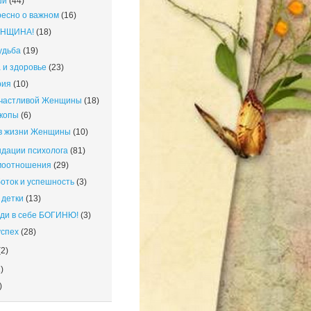
ши
(44)
есно о важном
(16)
ЕНЩИНА!
(18)
удьба
(19)
 и здоровье
(23)
рия
(10)
счастливой Женщины
(18)
копы
(6)
в жизни Женщины
(10)
дации психолога
(81)
моотношения
(29)
оток и успешность
(3)
детки
(13)
ди в себе БОГИНЮ!
(3)
успех
(28)
2)
)
)