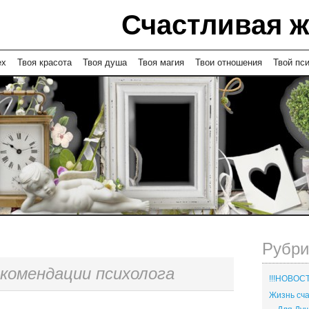
Счастливая 
ех
Твоя красота
Твоя душа
Твоя магия
Твои отношения
Твой пс
Рубри
комендации психолога
!!!НОВОСТ
Жизнь с