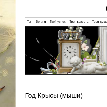
Skip
Ты — Богиня
Твой успех
Твоя красота
Твоя душ
to
content
Год Крысы (мыши)