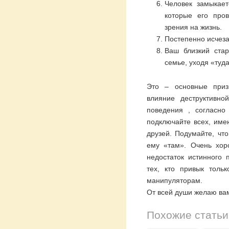
Человек замыкает
которые его про
зрения на жизнь.
Постепенно исчеза
Ваш близкий ста
семье, уходя «туда
Это – основные приз
влияние деструктивно
поведения , согласно
подключайте всех, име
друзей. Подумайте, что
ему «там». Очень хо
недостаток истинного 
тех, кто привык толь
манипуляторам.
От всей души желаю вам
Похожие статьи