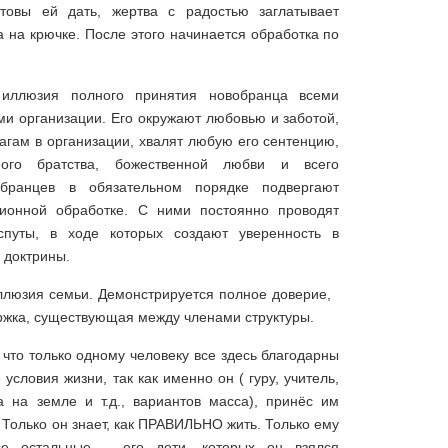
товы ей дать, жертва с радостью заглатывает
на на крючке. После этого начинается обработка по
я иллюзия полного принятия новобранца всеми
и организации. Его окружают любовью и заботой,
агам в организации, хвалят любую его сентенцию,
ного братства, божественной любви и всего
обранцев в обязательном порядке подвергают
ионной обработке. С ними постоянно проводят
спуты, в ходе которых создают уверенность в
 доктрины.
иллюзия семьи. Демонстрируется полное доверие,
ржка, существующая между членами структуры.
, что только одному человеку все здесь благодарны
условия жизни, так как именно он ( гуру, учитель,
а на земле и т.д., вариантов масса), принёс им
. Только он знает, как ПРАВИЛЬНО жить. Только ему
е остальные – его дети, которых он взялся