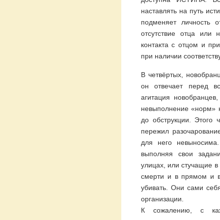
наставлять на путь ист
подменяет личность 
отсутствие отца или 
контакта с отцом и пр
при наличии соответств
В четвёртых, новобран
он отвечает перед в
агитация новобранцев
невыполнение «норм» к
до обструкции. Этого 
пережил разочарование
для него невыносима
выполняя свои задан
улицах, или стучащие в
смерти и в прямом и в
убивать. Они сами себ
организации.
К сожалению, с каж