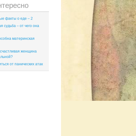
нтересно
е факты о еде – 2
я судьба – от чего она
особна материнская
 счастливая женщина
альной?
иться от панических атак