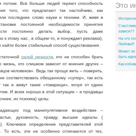
м потоке. Всё больше людей теряют способность
Это и
ния того, что предлагают так настойчиво, как
или последнее слово науки и техники. И, живя в
Интересны
становке постоянной необходимости принятия
Счастлива
ости постоянно делать выбор, пусть даже
зависит?
о к этому нас , в общем-то, и понуждает реклама),
На что сп
Любовь!!!
я найти более стабильный способ существования.
Может ли
остаточной
силой личности
, кто не способен брать
быть иде
ю жизнь, кто слишком зависит от мнения других –
Как избав
вцов человеков». Ведь так проще жить – поверить,
 не соответствовать обещанному «супер», так есть
от так и живут такие «товарищи», кочуя от одних
угим. И всем хорошо в этой ситуации – и продавцы
точнее, их психика) целы.
падающих под манипулятивное воздействие –
астье, духовность, правду, высшие идеалы (
). Ключевое определение представителей этой
. То есть, эти не особенно отличаются от тех,