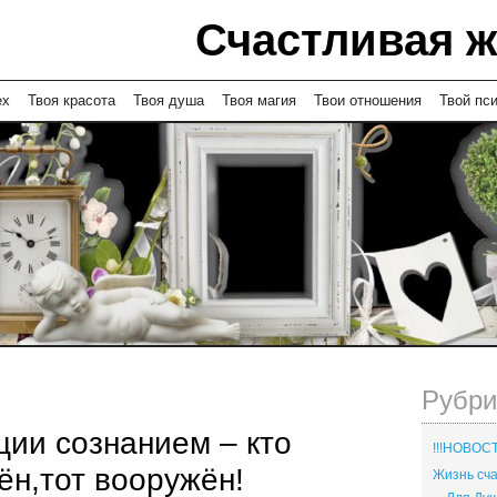
Счастливая 
ех
Твоя красота
Твоя душа
Твоя магия
Твои отношения
Твой пс
Рубри
ии сознанием – кто
!!!НОВОСТ
ён,тот вооружён!
Жизнь с