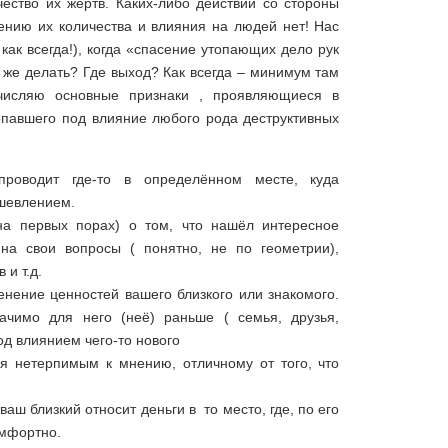
чество их жертв. Каких-либо действий со стороны
чению их количества и влияния на людей нет! Нас
 как всегда!), когда «спасение утопающих дело рук
 же делать? Где выход? Как всегда – минимум там
ечисляю основные признаки , проявляющиеся в
опавшего под влияние любого рода деструктивных
роводит где-то в определённом месте, куда
ушевлением.
на первых порах) о том, что нашёл интересное
на свои вопросы ( понятно, не по геометрии),
и т.д.
нение ценностей вашего близкого или знакомого.
ачимо для него (неё) раньше ( семья, друзья,
од влиянием чего-то нового
ся нетерпимым к мнению, отличному от того, что
ваш близкий относит деньги в то место, где, по его
омфортно.