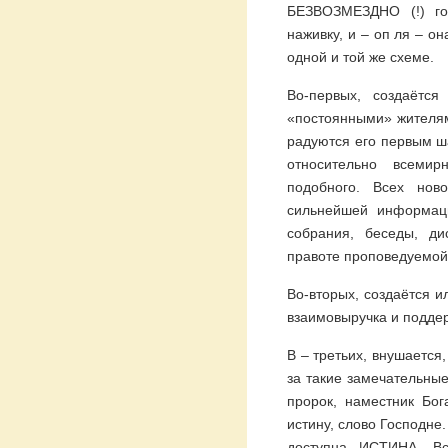
БЕЗВОЗМЕЗДНО (!) го
наживку, и – оп ля – о
одной и той же схеме.
Во-первых, создаётс
«постоянными» жителям
радуются его первым ш
относительно всемир
подобного. Всех нов
сильнейшей информац
собрания, беседы, ди
правоте проповедуемой
Во-вторых, создаётся 
взаимовыручка и подде
В – третьих, внушается
за такие замечательные 
пророк, наместник Бог
истину, слово Господне
доступна ИСТИНА. Вс