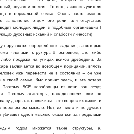
инный, поучая и опекая. То есть, личность учителя
отца в нормальной семье. Очень часто именно
не выполнение отцом его роли, или отсутствие
иводит молодых людей в подобные организации (
ующих духовных исканий и слабости личности).
цу поручаются определённые задания, за которые
семи членами структуры.В основном, это либо
, либо продажа на улицах всякой дребедени. За
ара заключается во всеобщем порицании, вплоть
человек уже перенести не в состоянии – он уже
 в своей семье, был принят здесь, и эта потеря
. Поэтому ВСЕ новобранцы из кожи вон лезут,
ия. Поэтому агитаторы, попадающиеся вам на
 вашу дверь так навязчивы – это вопрос их жизни и
 переносном смысле. Нет, их никто и не думает
я убивают одной мыслью оказаться за пределами
дым годом множатся такие структуры, а,