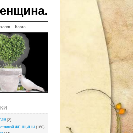
женщина.
ихолог
Карта
ки
И!!!
(2)
частливой ЖЕНЩИНЫ
(180)