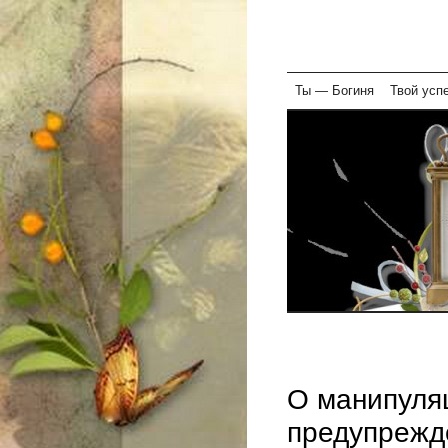
Skip
Ты — Богиня
Твой усп
to
content
О манипуляц
предупрежд