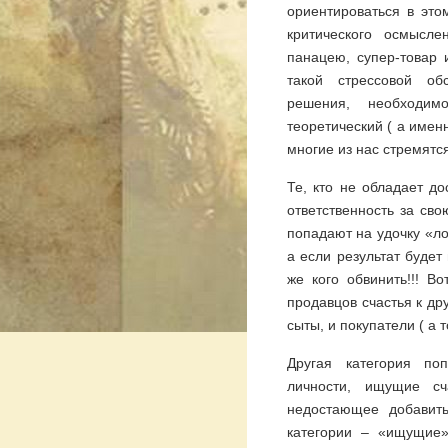
ориентироваться в это
критического осмысле
панацею, супер-товар 
такой стрессовой об
решения, необходим
теоретический ( а именн
многие из нас стремятс
Те, кто не обладает д
ответственность за сво
попадают на удочку «ло
а если результат будет
же кого обвинить!!! В
продавцов счастья к др
сыты, и покупатели ( а 
Другая категория по
личности, ищущие сч
недостающее добавить
категории – «ищущие»