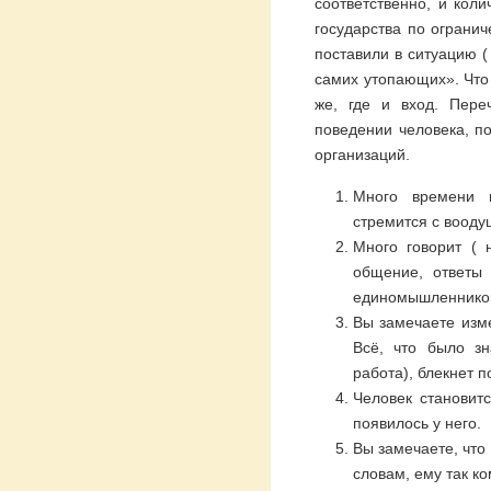
соответственно, и коли
государства по ограни
поставили в ситуацию (
самих утопающих». Что
же, где и вход. Пер
поведении человека, п
организаций.
Много времени п
стремится с воод
Много говорит ( 
общение, ответы 
единомышленников 
Вы замечаете изме
Всё, что было зн
работа), блекнет п
Человек становит
появилось у него.
Вы замечаете, что 
словам, ему так к