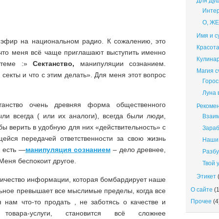
Для Ду
Интер
О, Ж
Имя и с
 эфир на национальном радио. К сожалению, это
Красота
 что меня всё чаще приглашают выступить именно
Кулина
 теме :»
Сектанство,
манипуляции сознанием.
Магия 
секты и что с этим делать». Для меня этот вопрос
Горос
Луна 
танство очень древняя форма общественного
Рекомен
ыли всегда ( или их аналоги), всегда были люди,
Взаи
бы верить в удобную для них «действительность» с
Зараб
щейся передачей ответственности за свою жизнь
Наши 
 есть —
манипуляция сознанием
– дело древнее,
Разбу
 Меня беспокоит другое.
Твой 
Этикет
(
оличество информации, которая бомбардирует наше
О сайте
(1
льное превышает все мыслимые пределы, когда все
 нам что-то продать , не заботясь о качестве и
Прочее
(4
 товара-услуги, становится всё сложнее