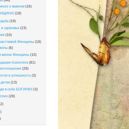
ши
(44)
есно о важном
(16)
ЕНЩИНА!
(18)
удьба
(19)
 и здоровье
(23)
рия
(10)
счастливой Женщины
(18)
копы
(6)
в жизни Женщины
(10)
дации психолога
(81)
моотношения
(29)
оток и успешность
(3)
детки
(13)
ди в себе БОГИНЮ!
(3)
успех
(28)
2)
)
)