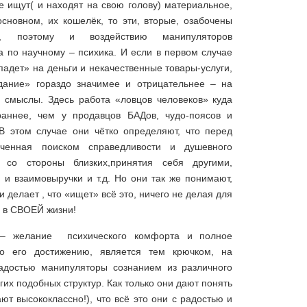
е ищут( и находят на свою голову) материальное,
основном, их кошелёк, то эти, вторые, озабочены
и, поэтому и воздействию манипуляторов
а по научному – психика. И если в первом случае
падет» на деньги и некачественные товары-услуги,
дание» гораздо значимее и отрицательнее – на
 смыслы. Здесь работа «ловцов человеков» куда
аннее, чем у продавцов БАДов, чудо-поясов и
 В этом случае они чётко определяют, что перед
оченная поиском справедливости и душевного
 со стороны близких,принятия себя другими,
 и взаимовыручки и т.д. Но они так же понимают,
 и делает , что «ищет» всё это, ничего не делая для
ь в СВОЕЙ жизни!
 – желание психического комфорта и полное
по его достижению, является тем крючком, на
адостью манипуляторы сознанием из различного
угих подобных структур. Как только они дают понять
ают высококлассно!), что всё это они с радостью и