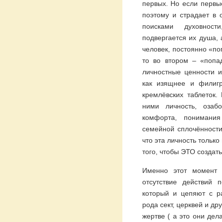
первых. Но если первы
поэтому и страдает в 
поисками духовност
подвергается их душа, 
человек, постоянно «по
то во втором – «попа
личностные ценности и
как изящнее и филигр
кремлёвских таблеток.
ними личность, озаб
комфорта, понимания
семейной сплочённости
что эта личность только
того, чтобы ЭТО создат
Именно этот момент
отсутствие действий 
который и цепяют с р
рода сект, церквей и др
жертве ( а это они дел