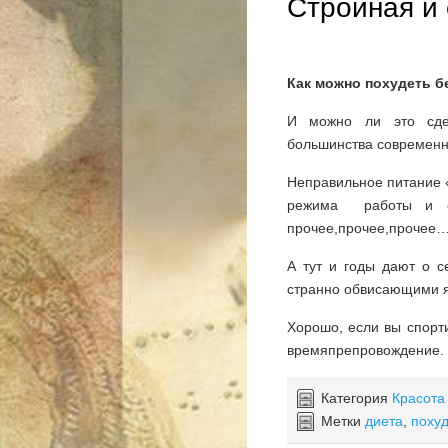
Стройная и 
Как можно похудеть б
И можно ли это сде
большинства современ
Неправильное питание «
режима работы и от
прочее,прочее,прочее…
А тут и годы дают о с
странно обвисающими 
Хорошо, если вы спорт
времяпрепровождение. Т
Категория
Красота
Метки
диета
,
поху