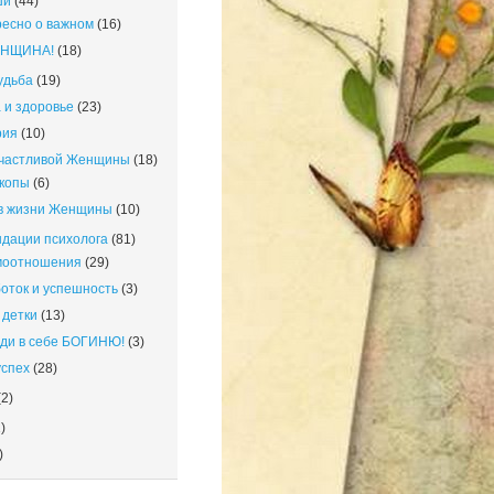
ши
(44)
есно о важном
(16)
ЕНЩИНА!
(18)
удьба
(19)
 и здоровье
(23)
рия
(10)
счастливой Женщины
(18)
копы
(6)
в жизни Женщины
(10)
дации психолога
(81)
моотношения
(29)
оток и успешность
(3)
детки
(13)
ди в себе БОГИНЮ!
(3)
успех
(28)
2)
)
)