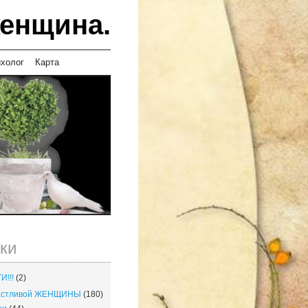
женщина.
ихолог
Карта
ки
И!!!
(2)
частливой ЖЕНЩИНЫ
(180)