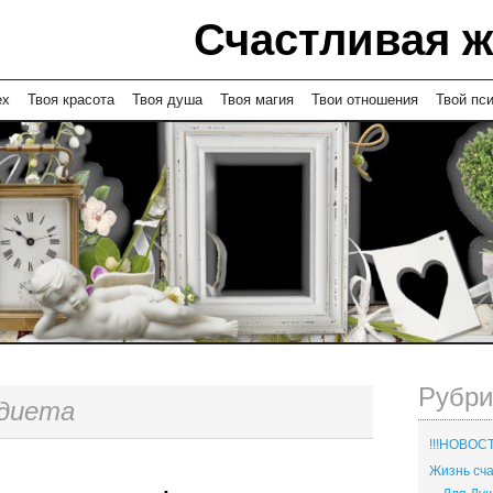
Счастливая 
ех
Твоя красота
Твоя душа
Твоя магия
Твои отношения
Твой пс
Рубри
диета
!!!НОВОСТ
Жизнь с