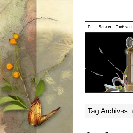
Skip
Ты — Богиня
Твой усп
to
content
Tag Archives: