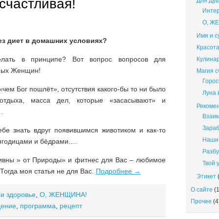
счастливая!
Для Ду
Интер
О, Ж
Имя и с
ез диет в домашних условиях?
Красота
лать в принципе? Вот вопрос вопросов для
Кулина
ных Женщин!
Магия 
Горос
чем Бог пошлёт», отсутствия какого-бы то ни было
Луна 
дыха, масса дел, которые «засасывают» и
Рекомен
.
Взаи
Зараб
ебе знать вдруг появившимся животиком и как-то
Наши 
ягодицами и бёдрами….
Разбу
ивны » от Природы» и фитнес для Вас – любимое
Твой 
огда моя статья не для Вас.
Подробнее
→
Этикет
(
О сайте
(1
 и здоровье
,
О, ЖЕНЩИНА!
Прочее
(4
дение
,
программа
,
рецепт