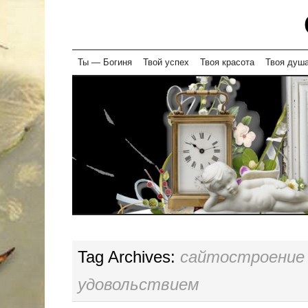
Skip
Ты — Богиня
Твой успех
Твоя красота
Твоя душ
to
content
Tag Archives:
сайтостроение
удовольствием