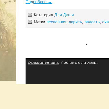
Подробнее
→
Категория
Для Души
Метки
вселенная
,
дарить
,
радость
,
сча
.
Счастливая женщина.
· Простые секреты счастья.