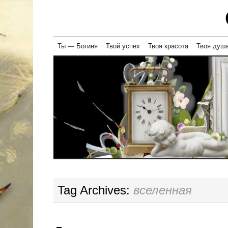
Skip
Ты — Богиня
Твой успех
Твоя красота
Твоя душ
to
content
Tag Archives:
вселенная