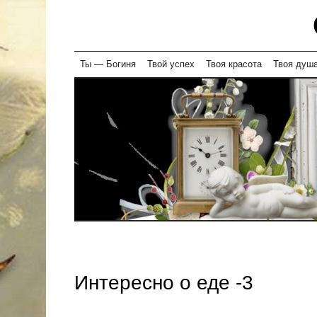
Skip
Ты — Богиня
Твой успех
Твоя красота
Твоя душ
to
content
Интересно о еде -3