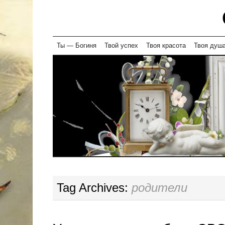
Skip
Ты — Богиня
Твой успех
Твоя красота
Твоя душ
to
content
Tag Archives:
родители