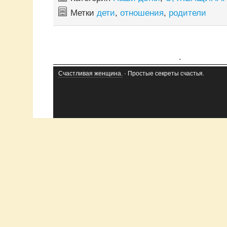
Метки
дети
,
отношения
,
родители
.
Счастливая женщина.
· Простые секреты счастья.