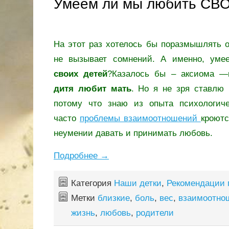
Умеем ли мы любить СВ
На этот раз хотелось бы поразмышлять о
не вызывает сомнений. А именно, у
своих детей
?Казалось бы – аксиома —
дитя любит мать
. Но я не зря ставлю 
потому что знаю из опыта психологичес
часто
проблемы взаимоотношений
кроютс
неумении давать и принимать любовь.
Подробнее
→
Категория
Наши детки
,
Рекомендации 
Метки
близкие
,
боль
,
вес
,
взаимоотно
жизнь
,
любовь
,
родители