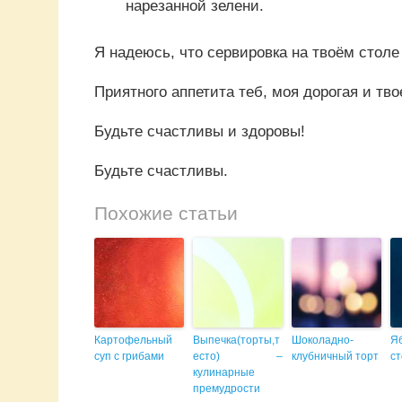
нарезанной зелени.
Я надеюсь, что сервировка на твоём столе 
Приятного аппетита теб, моя дорогая и тво
Будьте счастливы и здоровы!
Будьте счастливы.
Похожие статьи
Картофельный
Выпечка(торты,т
Шоколадно-
Я
суп с грибами
есто) –
клубничный торт
с
кулинарные
премудрости