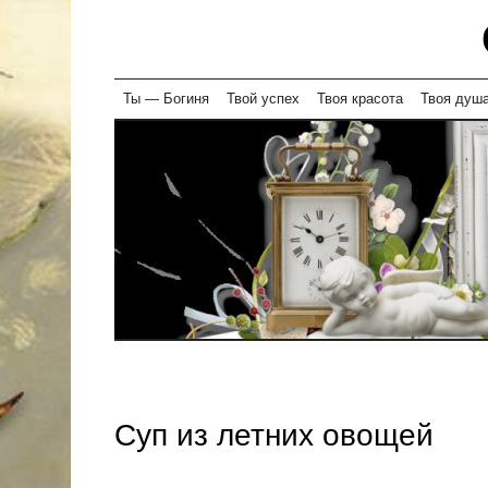
Skip
Ты — Богиня
Твой успех
Твоя красота
Твоя душ
to
content
Суп из летних овощей