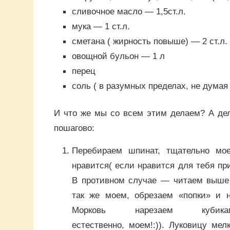
сливочное масло — 1,5ст.л.
мука — 1 ст.л.
сметана ( жирность повыше) — 2 ст.л.
овощной бульон — 1 л
перец
соль ( в разумных пределах, не думая
И что же мы со всем этим делаем? А д
пошагово:
Перебираем шпинат, тщательно мо
нравится( если нравится для тебя пр
В противном случае — читаем выше 
так же моем, обрезаем «попки» и н
Морковь нарезаем кубиками(п
естественно, моем!:)). Луковицу мел