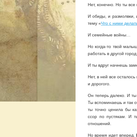
Нет, конечно. Но ты вс
И обиды, и размолвки, 
тему «
Что с ними делат
И семейные войны…
Но когда-то твой малыш
работать в другой город
И ты вдруг начнешь зам
Нет, в ней все осталось
и дорогого.
Он теперь далеко. И ты
Ты вспоминаешь и так о
ты точно ценила бы к
ссор по пустякам. И 
отношений.
Но время идет вперед.