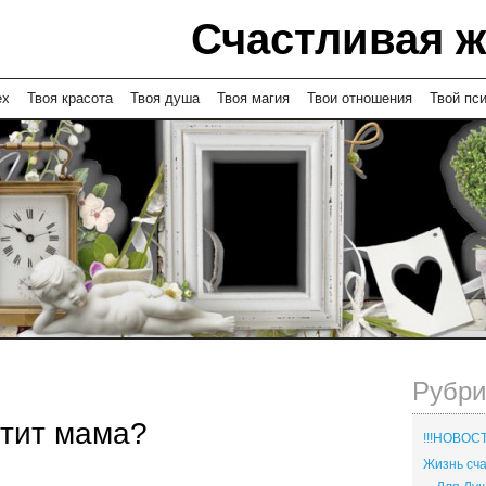
Счастливая 
ех
Твоя красота
Твоя душа
Твоя магия
Твои отношения
Твой пс
Рубри
стит мама?
!!!НОВОСТ
Жизнь с