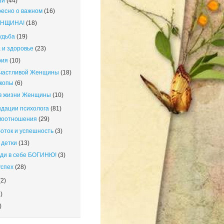
ши
(44)
есно о важном
(16)
ЕНЩИНА!
(18)
удьба
(19)
 и здоровье
(23)
рия
(10)
счастливой Женщины
(18)
копы
(6)
в жизни Женщины
(10)
дации психолога
(81)
моотношения
(29)
оток и успешность
(3)
детки
(13)
ди в себе БОГИНЮ!
(3)
успех
(28)
2)
)
)