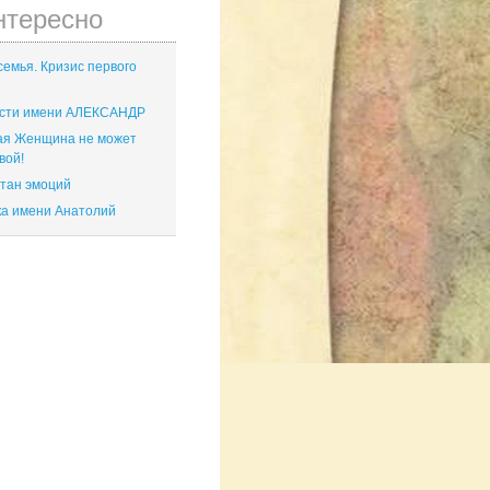
нтересно
емья. Кризис первого
сти имени АЛЕКСАНДР
ая Женщина не может
вой!
тан эмоций
ка имени Анатолий