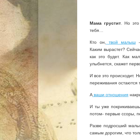
Мама грустит
. Но это
тебя…
Кто он,
твой малыш
–
Каким вырастет? Сейча
как это будет. Как ма
улыбнется, скажет перв
И все это происходит. 
переживания остаются т
А
ваши отношения
накр
И ты уже покрикиваешь
потом- первые ссоры, 
Разве подросший малы
самым дорогим, что тол