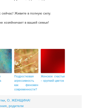
ас сейчас! Живите в полную силу.
не хозяйничает в вашей семье!
е
Подростковая
Женское счастье
а
агрессивность
– хрупкий цветок
как феномен
современности?
тки
,
О, ЖЕНЩИНА!
ения
,
родители