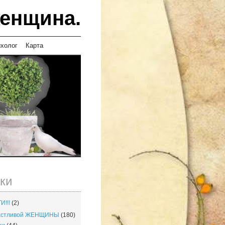
женщина.
ихолог
Карта
ки
И!!!
(2)
частливой ЖЕНЩИНЫ
(180)