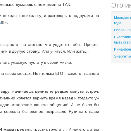
Это и
е меньше думаешь о нем именно ТАК.
и походы к психологу, и разговоры с подругами на
Молодая с
ь
!!!».
года.
Особенно
Счастлив
быть стер
 вырастет на столько, что уедет от тебя. Просто-
Инна-фон
 или в другую страну. Или учиться. Или жить…
Энергети
ечать ужасную пустоту в своей жизни.
 на своих местах. Нет только ЕГО – самого главного
 вдруг начинаешь ценить те редкие минуты встреч.
тчаянно хочется вернуть время назад и тогда-то уж
аждое мгновение вашего общения! И не было бы
ты сорвала бы рваное покрывало Рутины с ваши
И мама грустит
, грустит, грустит… И ничего с этим