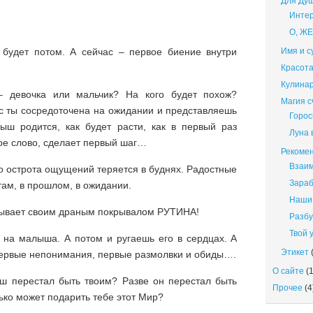
Для Ду
Интер
О, Ж
 будет потом. А сейчас – первое биение внутри
Имя и с
Красота
Кулина
 девочка или мальчик? На кого будет похож?
Магия 
с ты сосредоточена на ожидании и представляешь
Горос
лыш родится, как будет расти, как в первый раз
Луна 
ое слово, сделает первый шаг…
Рекомен
Взаи
Но острота ощущений теряется в буднях. Радостные
Зараб
ам, в прошлом, в ожидании.
Наши 
ывает своим драным покрывалом РУТИНА!
Разбу
Твой 
 на малыша. А потом и ругаешь его в сердцах. А
Этикет
(
первые непонимания, первые размолвки и обиды….
О сайте
(1
ш перестал быть твоим? Разве он перестал быть
Прочее
(4
ько может подарить тебе этот Мир?