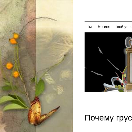
Skip
Ты — Богиня
Твой усп
to
content
Почему гру